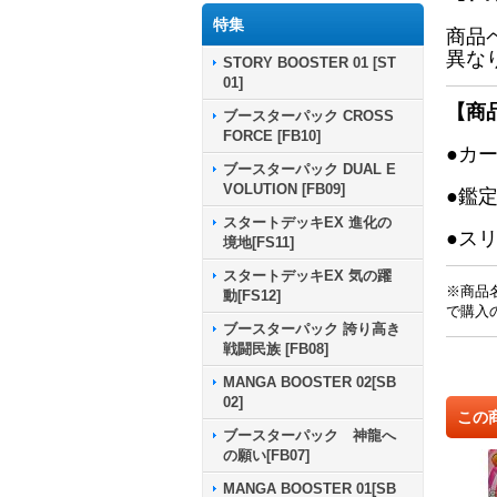
特集
商品
異な
STORY BOOSTER 01 [ST
01]
【商
ブースターパック CROSS
FORCE [FB10]
●カ
ブースターパック DUAL E
VOLUTION [FB09]
●鑑
スタートデッキEX 進化の
●ス
境地[FS11]
スタートデッキEX 気の躍
※商品
動[FS12]
で購入
ブースターパック 誇り高き
戦闘民族 [FB08]
MANGA BOOSTER 02[SB
02]
この
ブースターパック 神龍へ
の願い[FB07]
MANGA BOOSTER 01[SB