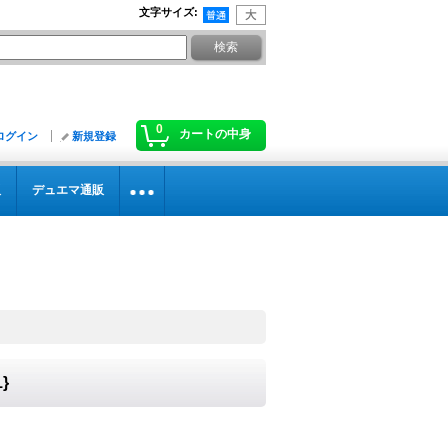
文字サイズ
:
0
カートの中身
ログイン
新規登録
販
デュエマ通販
}