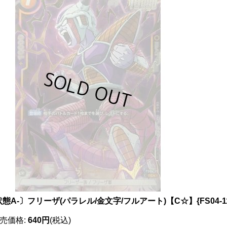
態A-〕フリーザ(パラレル/金文字/フルアート)【C☆】{FS04-1
売価格
:
640円
(税込)