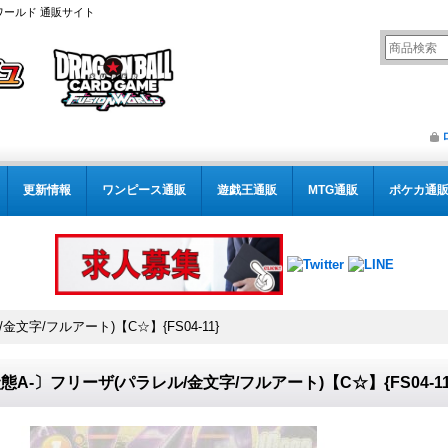
ワールド 通販サイト
更新情報
ワンピース通販
遊戯王通販
MTG通販
ポケカ通
文字/フルアート)【C☆】{FS04-11}
態A-〕フリーザ(パラレル/金文字/フルアート)【C☆】{FS04-11