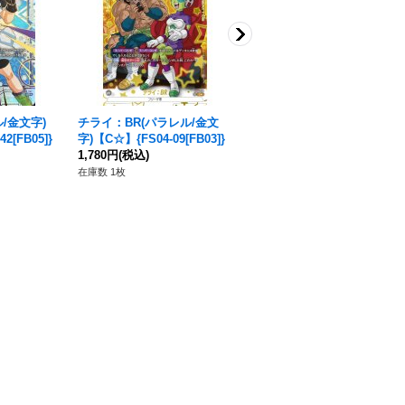
/金文字)
チライ：BR(パラレル/金文
フリーザ(パラレル/金文字/ポ
2[FB05]}
字)【C☆】{FS04-09[FB03]}
ッド乗り)【C☆】{FS04-11}
1,780円
(税込)
580円
(税込)
在庫数 1枚
在庫数 39枚