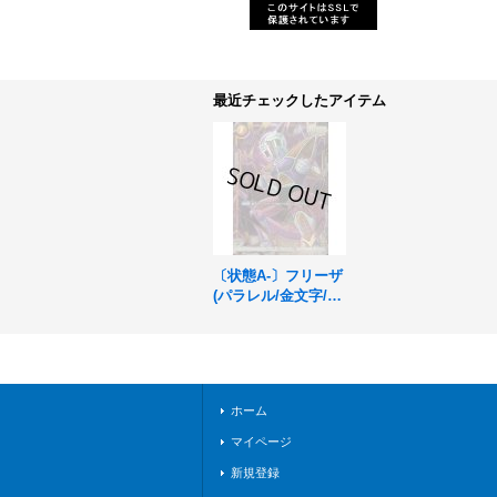
最近チェックしたアイテム
〔状態A-〕フリーザ
(パラレル/金文字/フ
ルアート)【C☆】{F
S04-11}
ホーム
マイページ
新規登録