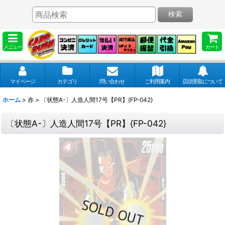
検索
メニュー
カート
マイページ
カテゴリ
問い合わせ
ご利用案内
店頭受取について
ホーム
>
赤
>
〔状態A-〕人造人間17号【PR】{FP-042}
〔状態A-〕人造人間17号【PR】{FP-042}