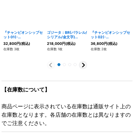
『チャンピオンシップセ
ゴジータ：BR(パラレル/
『チャンピオンシップセ
ット01(-
シリアル/金文字)
ット02(-
ILLUSTARTIONS-)』
【SR☆】{FB09-007}
ILLUSTARTIONS-)』
32,800
円
(税込)
218,000
円
(税込)
36,800
円
(税込)
【サプライ】{-}
【サプライ】{-}
在庫数 3枚
在庫数 1枚
在庫数 2枚
【在庫数について】
商品ページに表示されている在庫数は通販サイト上の
在庫数となります。各店舗の在庫数とは異なりますの
でご注意ください。