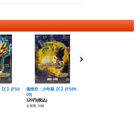
C】{FS0
孫悟空：少年期【C】{FS09-
ブルマ【C】{FS09-14}
09}
280円
(税込)
120円
(税込)
在庫数 18枚
在庫数 39枚