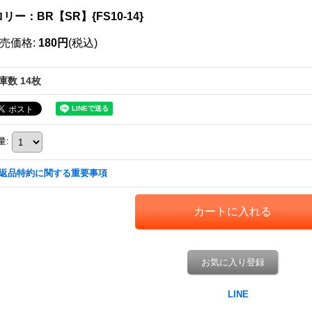
リー：BR【SR】{FS10-14}
売価格
:
180円
(税込)
庫数 14枚
量
:
返品特約に関する重要事項
お気に入り登録