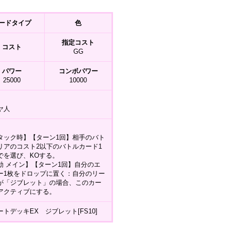
ードタイプ
色
指定コスト
コスト
GG
パワー
コンボパワー
25000
10000
ヤ人
タック時】【ターン1回】相手のバト
リアのコスト2以下のバトルカード1
でを選び、KOする。
動 メイン】【ターン1回】自分のエ
ー1枚をドロップに置く：自分のリー
が「ジブレット」の場合、このカー
アクティブにする。
ートデッキEX ジブレット[FS10]