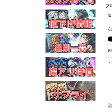
ブロ
販
在
数