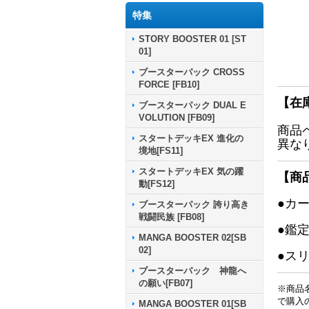
特集
STORY BOOSTER 01 [ST
01]
ブースターパック CROSS
FORCE [FB10]
【在
ブースターパック DUAL E
VOLUTION [FB09]
商品
スタートデッキEX 進化の
異な
境地[FS11]
スタートデッキEX 気の躍
【商
動[FS12]
●カ
ブースターパック 誇り高き
戦闘民族 [FB08]
●鑑
MANGA BOOSTER 02[SB
02]
●ス
ブースターパック 神龍へ
の願い[FB07]
※商品
で購入
MANGA BOOSTER 01[SB