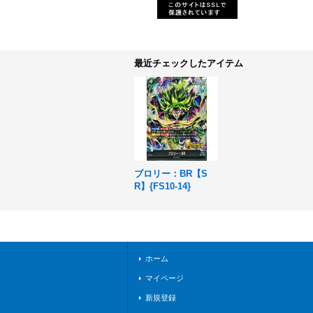
最近チェックしたアイテム
ブロリー：BR【S
R】{FS10-14}
ホーム
マイページ
新規登録