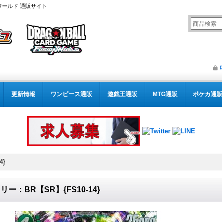
ワールド 通販サイト
更新情報
ワンピース通販
遊戯王通販
MTG通販
ポケカ通
4}
リー：BR【SR】{FS10-14}