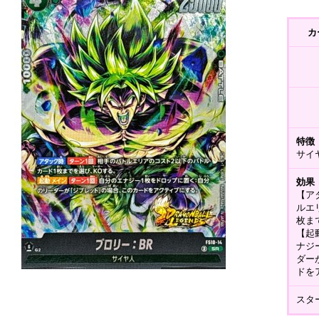
カ
特徴
サイ
効果
【ア
ルエ
枚ま
【起
ナジ
ダー
ドを
スタ