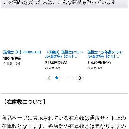
この商品を買った人は、こんな商品も買っています
孫悟空【C】{FS09-06}
〔状態B〕孫悟空(パラレ
孫悟空：少年期(パラレ
ル/金文字)【C☆】
ル/金文字)【C☆】
180
円
(税込)
{FS09-06}
{FS09-09}
7,180
円
(税込)
5,480
円
(税込)
在庫数 49枚
在庫数 1枚
在庫数 1枚
【在庫数について】
商品ページに表示されている在庫数は通販サイト上の
在庫数となります。各店舗の在庫数とは異なりますの