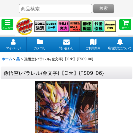
検索
メニュー
カート
マイページ
カテゴリ
問い合わせ
ご利用案内
店頭受取について
ホーム
>
黒
>
孫悟空(パラレル/金文字)【C☆】{FS09-06}
孫悟空(パラレル/金文字)【C☆】{FS09-06}