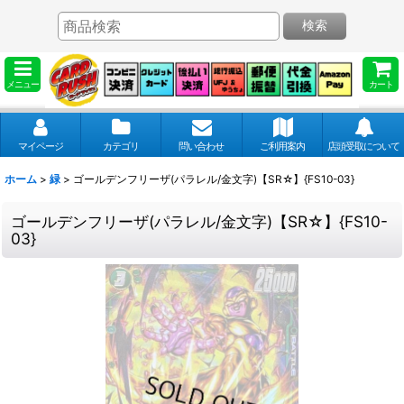
検索
メニュー
カート
マイページ
カテゴリ
問い合わせ
ご利用案内
店頭受取について
ホーム
>
緑
>
ゴールデンフリーザ(パラレル/金文字)【SR☆】{FS10-03}
ゴールデンフリーザ(パラレル/金文字)【SR☆】{FS10-
03}