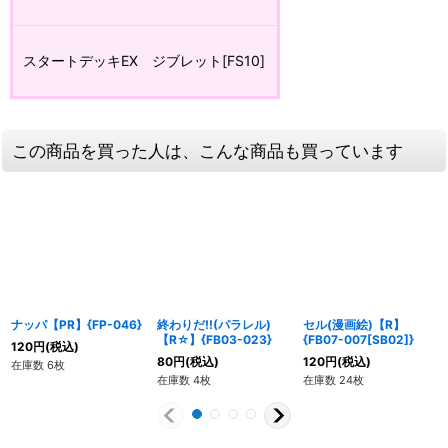
スタートデッキEX ジブレット[FS10]
この商品を買った人は、こんな商品も買っています
ナッパ【PR】{FP-046}
終わりだ!!(パラレル)
セル(漫画絵)【R】
【R☆】{FB03-023}
{FB07-007[SB02]}
120
円
(税込)
80
円
(税込)
120
円
(税込)
在庫数 6枚
在庫数 4枚
在庫数 24枚