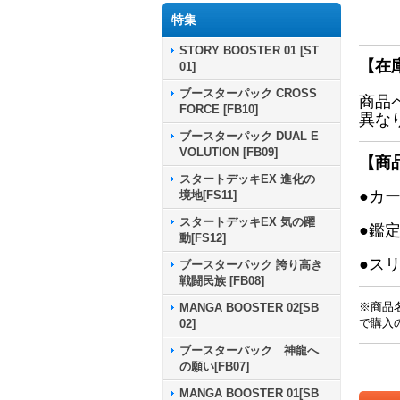
特集
STORY BOOSTER 01 [ST
【在
01]
ブースターパック CROSS
商品
FORCE [FB10]
異な
ブースターパック DUAL E
VOLUTION [FB09]
【商
スタートデッキEX 進化の
●カ
境地[FS11]
スタートデッキEX 気の躍
●鑑
動[FS12]
●ス
ブースターパック 誇り高き
戦闘民族 [FB08]
※商品
MANGA BOOSTER 02[SB
で購入
02]
ブースターパック 神龍へ
の願い[FB07]
MANGA BOOSTER 01[SB