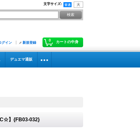
文字サイズ
:
0
カートの中身
ログイン
新規登録
販
デュエマ通販
{FB03-032}