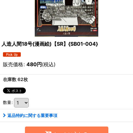
人造人間18号(漫画絵)【SR】{SB01-004}
販売価格
:
480
円
(税込)
在庫数 62枚
数量
:
返品特約に関する重要事項