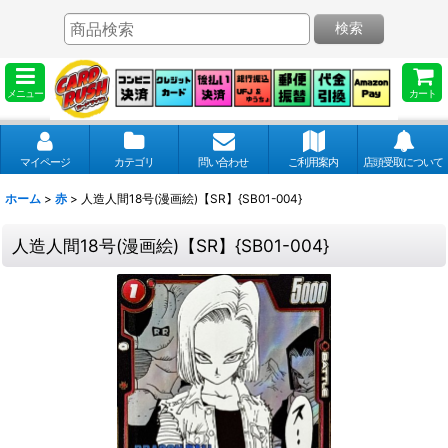
検索
メニュー
カート
マイページ
カテゴリ
問い合わせ
ご利用案内
店頭受取について
ホーム
>
赤
>
人造人間18号(漫画絵)【SR】{SB01-004}
人造人間18号(漫画絵)【SR】{SB01-004}