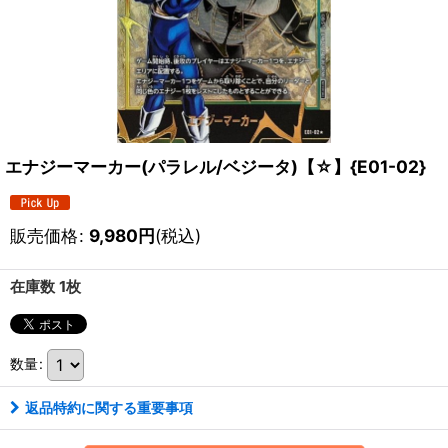
エナジーマーカー(パラレル/ベジータ)【☆】{E01-02}
販売価格
:
9,980
円
(税込)
在庫数 1枚
数量
:
返品特約に関する重要事項