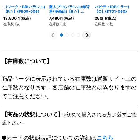
ゴジータ：BR(パラレル)
魔人ブウ(パラレル/赤背
バビディ(DBミラー)
【R☆】{FB09-006}
景/漫画絵)【R☆】
【C】{ST01-060}
{SB01-033}
12,800
円
(税込)
7,480
円
(税込)
280
円
(税込)
在庫数 1枚
在庫数 3枚
在庫数 16枚
【在庫数について】
商品ページに表示されている在庫数は通販サイト上の
在庫数となります。各店舗の在庫数とは異なりますの
でご注意ください。
【商品の状態について】
※初めて購入される方は必ずご確
認下さい。
●カードの状態表記についての詳細は
こちら