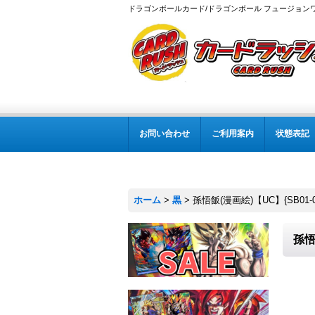
ドラゴンボールカード/ドラゴンボール フュージョン
お問い合わせ
ご利用案内
状態表記
ホーム
>
黒
>
孫悟飯(漫画絵)【UC】{SB01-0
孫悟