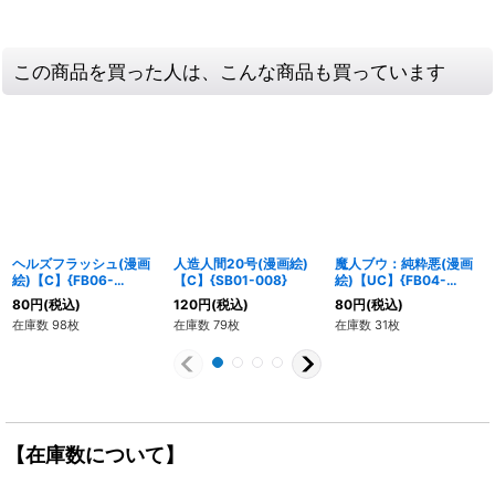
この商品を買った人は、こんな商品も買っています
ヘルズフラッシュ(漫画
人造人間20号(漫画絵)
魔人ブウ：純粋悪(漫画
絵)【C】{FB06-
【C】{SB01-008}
絵)【UC】{FB04-
024[SB01]}
096[SB01]}
80
円
(税込)
120
円
(税込)
80
円
(税込)
在庫数 98枚
在庫数 79枚
在庫数 31枚
【在庫数について】