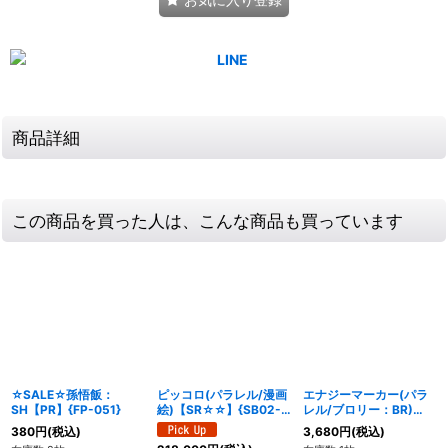
商品詳細
この商品を買った人は、こんな商品も買っています
☆SALE☆孫悟飯：
ピッコロ(パラレル/漫画
エナジーマーカー(パラ
SH【PR】{FP-051}
絵)【SR☆☆】{SB02-
レル/ブロリー：BR)
043}
【☆】{E-35}
380
円
(税込)
3,680
円
(税込)