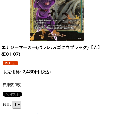
エナジーマーカー(パラレル/ゴクウブラック)【☆】
{E01-07}
販売価格
:
7,480
円
(税込)
在庫数 1枚
数量
: