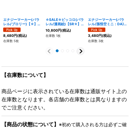
エナジーマーカー(パラ
☆SALE☆ピッコロ(パラ
エナジーマーカー(パラ
レル/ブロリー)【☆】
レル/漫画絵)【SR☆】
レル/孫悟空ミニ：DA)
{E01-03}
{SB02-043}
【☆】{E-17}
10,800
円
(税込)
8,480
円
(税込)
3,480
円
(税込)
在庫数 1枚
在庫数 5枚
在庫数 3枚
【在庫数について】
商品ページに表示されている在庫数は通販サイト上の
在庫数となります。各店舗の在庫数とは異なりますの
でご注意ください。
【商品の状態について】
※初めて購入される方は必ずご確