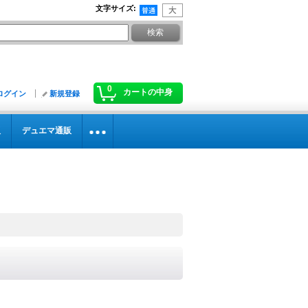
文字サイズ
:
0
カートの中身
ログイン
新規登録
販
デュエマ通販