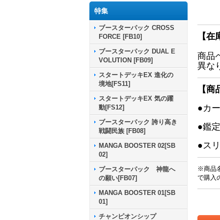
特集
ブースターパック CROSS
【在
FORCE [FB10]
ブースターパック DUAL E
商品
VOLUTION [FB09]
異な
スタートデッキEX 進化の
境地[FS11]
【商
スタートデッキEX 気の躍
●カ
動[FS12]
ブースターパック 誇り高き
●鑑
戦闘民族 [FB08]
●ス
MANGA BOOSTER 02[SB
02]
※商品
ブースターパック 神龍へ
で購入
の願い[FB07]
MANGA BOOSTER 01[SB
01]
チャンピオンシップ