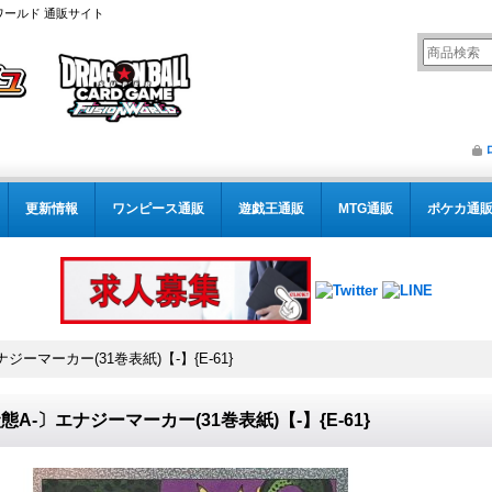
ワールド 通販サイト
更新情報
ワンピース通販
遊戯王通販
MTG通販
ポケカ通
ジーマーカー(31巻表紙)【-】{E-61}
態A-〕エナジーマーカー(31巻表紙)【-】{E-61}