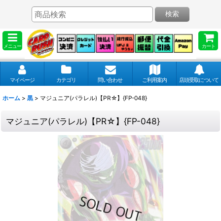
検索
メニュー
カート
マイページ
カテゴリ
問い合わせ
ご利用案内
店頭受取について
ホーム
>
黒
>
マジュニア(パラレル)【PR☆】{FP-048}
マジュニア(パラレル)【PR☆】{FP-048}