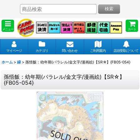
検索
メニュー
カート
マイページ
カテゴリ
問い合わせ
ご利用案内
店頭受取について
ホーム
>
緑
>
孫悟飯：幼年期(パラレル/金文字/漫画絵)【SR☆】{FB05-054}
孫悟飯：幼年期(パラレル/金文字/漫画絵)【SR☆】
{FB05-054}