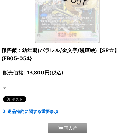
孫悟飯：幼年期(パラレル/金文字/漫画絵)【SR☆】
{FB05-054}
販売価格
:
13,800
円
(税込)
×
返品特約に関する重要事項
再入荷