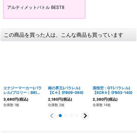
アルティメットバトル BEST8
この商品を買った人は、こんな商品も買っています
エナジーマーカー(パラ
南の界王(パラレル)
孫悟空：GT(パラレル)
レル/ブロリー：BR)
【C☆】{FB09-094}
【SCR☆】{FB03-140}
【☆】{E-35}
3,680
円
(税込)
2,180
円
(税込)
2,380
円
(税込)
在庫数 1枚
在庫数 2枚
在庫数 14枚