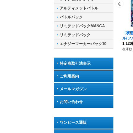
アルティメットバトル
バトルパック
リミテッドパックMANGA
〔状態
リミテッドパック
ル/フ
-069}
1,12
エナジーマーカーパック10
在庫数 
特定商取引法表示
ご利用案内
メールマガジン
お問い合わせ
ワンピース通販