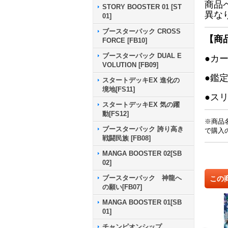
商品
STORY BOOSTER 01 [ST
異な
01]
ブースターパック CROSS
【商
FORCE [FB10]
ブースターパック DUAL E
●カ
VOLUTION [FB09]
●鑑
スタートデッキEX 進化の
境地[FS11]
●ス
スタートデッキEX 気の躍
動[FS12]
※商品
ブースターパック 誇り高き
で購入
戦闘民族 [FB08]
MANGA BOOSTER 02[SB
02]
ブースターパック 神龍へ
この
の願い[FB07]
MANGA BOOSTER 01[SB
01]
チャンピオンシップ