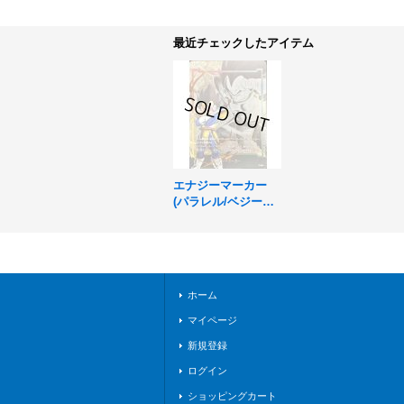
最近チェックしたアイテム
エナジーマーカー
(パラレル/ベジータ)
【☆】{E-66}
ホーム
マイページ
新規登録
ログイン
ショッピングカート