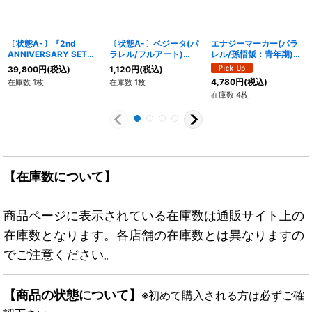
〔状態A-〕『2nd
〔状態A-〕ベジータ(パ
エナジーマーカー(パラ
ANNIVERSARY SET』
ラレル/フルアート)
レル/孫悟飯：青年期)
【サプライ】{-}
【R☆】{FB04-069}
【☆】{E-65}
39,800
円
(税込)
1,120
円
(税込)
4,780
円
(税込)
在庫数 1枚
在庫数 1枚
在庫数 4枚
【在庫数について】
商品ページに表示されている在庫数は通販サイト上の
在庫数となります。各店舗の在庫数とは異なりますの
でご注意ください。
【商品の状態について】
※初めて購入される方は必ずご確