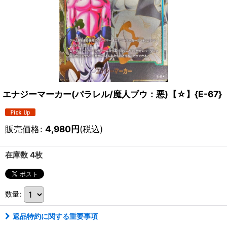
エナジーマーカー(パラレル/魔人ブウ：悪)【☆】{E-67}
販売価格
:
4,980
円
(税込)
在庫数 4枚
数量
:
返品特約に関する重要事項