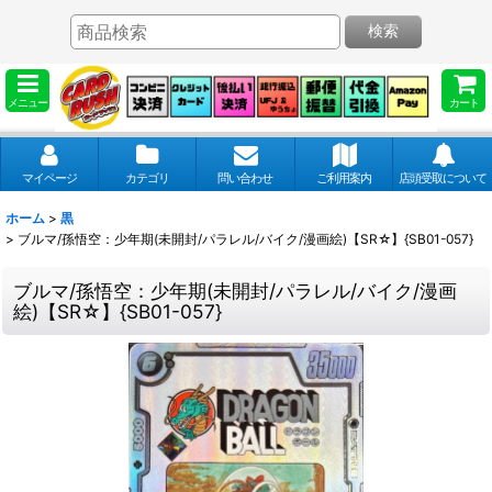
検索
メニュー
カート
マイページ
カテゴリ
問い合わせ
ご利用案内
店頭受取について
ホーム
>
黒
>
ブルマ/孫悟空：少年期(未開封/パラレル/バイク/漫画絵)【SR☆】{SB01-057}
ブルマ/孫悟空：少年期(未開封/パラレル/バイク/漫画
絵)【SR☆】{SB01-057}