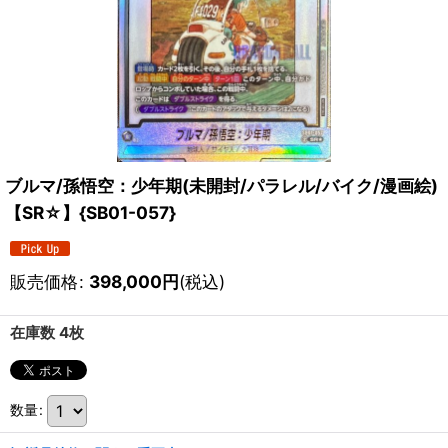
ブルマ/孫悟空：少年期(未開封/パラレル/バイク/漫画絵)
【SR☆】{SB01-057}
販売価格
:
398,000
円
(税込)
在庫数 4枚
数量
: