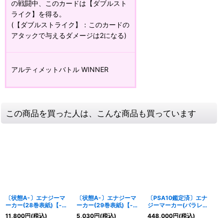
の戦闘中、このカードは【ダブルスト
ライク】を得る。
(【ダブルストライク】：このカードの
アタックで与えるダメージは2になる)
アルティメットバトル WINNER
この商品を買った人は、こんな商品も買っています
〔状態A-〕エナジーマ
〔状態A-〕エナジーマ
〔PSA10鑑定済〕エナ
ーカー(28巻表紙)【-】
ーカー(29巻表紙)【-】
ジーマーカー(パラレ
{E-58}
{E-59}
ル/9巻表紙)【☆】{E-
11,800
円
(税込)
5,030
円
(税込)
448,000
円
(税込)