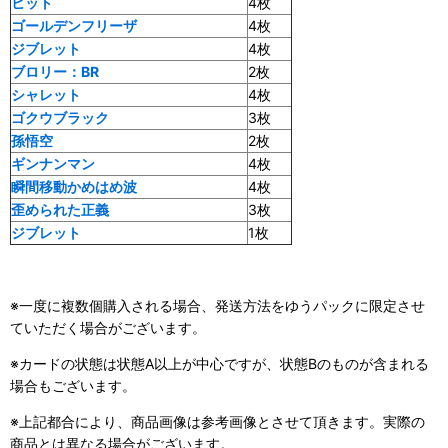
ヒット
4枚
ゴールデンフリーザ
4枚
ジブレット
4枚
ブロリー：BR
2枚
シャレット
4枚
ゴクウブラック
3枚
孫悟空
2枚
ギンナンマン
4枚
瞬間移動かめはめ波
4枚
歪められた正義
3枚
ジブレット
1枚
※一度に複数個購入される場合、発送方法をゆうパックに限定させ
ていただく場合がございます。
※カードの状態は状態A以上が中心ですが、状態Bのものが含まれる
場合もございます。
※上記都合により、商品画像は参考画像とさせて頂きます。実際の
商品とは異なる場合がございます。