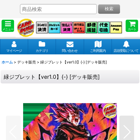
検索
メニュー
カート
マイページ
カテゴリ
問い合わせ
ご利用案内
店頭受取について
ホーム
>
デッキ販売
>
緑ジブレット【ver1.0】{-} [デッキ販売]
緑ジブレット【ver1.0】{-} [デッキ販売]