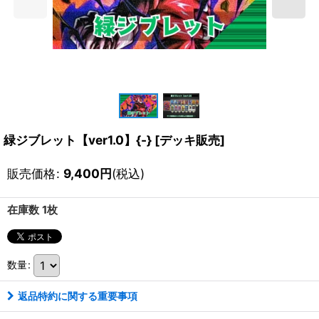
緑ジブレット【ver1.0】{-} [デッキ販売]
販売価格
:
9,400
円
(税込)
在庫数 1枚
数量
:
返品特約に関する重要事項