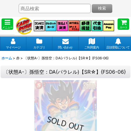
検索
メニュー
カート
マイページ
カテゴリ
問い合わせ
ご利用案内
店頭受取について
ホーム
>
赤
>
〔状態A-〕孫悟空：DA(パラレル)【SR☆】{FS06-06}
〔状態A-〕孫悟空：DA(パラレル)【SR☆】{FS06-06}