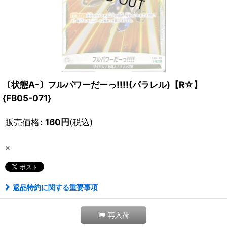
〔状態A-〕フルパワーだーっ!!!!(パラレル)【R☆】
{FB05-071}
販売価格
:
160
円
(税込)
×
返品特約に関する重要事項
再入荷