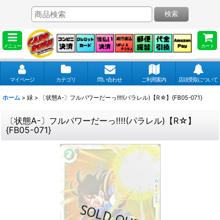
検索
メニュー
カート
マイページ
カテゴリ
問い合わせ
ご利用案内
店頭受取について
ホーム
>
緑
>
〔状態A-〕フルパワーだーっ!!!!(パラレル)【R☆】{FB05-071}
〔状態A-〕フルパワーだーっ!!!!(パラレル)【R☆】
{FB05-071}