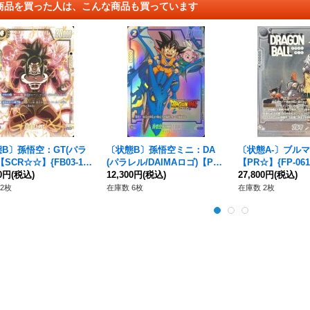
商品を買った人は、こんな商品も買っています
B〕孫悟空：GT(パラ
〔状態B〕孫悟空ミニ：DA
〔状態A-〕ブルマ
【SCR☆☆】{FB03-14
(パラレル/DAIMAロゴ)【PR
【PR☆】{FP-061
00円
(税込)
☆】{FP-024}
12,300円
(税込)
27,800円
(税込)
2枚
在庫数 6枚
在庫数 2枚