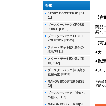
特集
STORY BOOSTER 01 [ST
【在
01]
ブースターパック CROSS
商品
FORCE [FB10]
異な
ブースターパック DUAL E
VOLUTION [FB09]
【商
スタートデッキEX 進化の
●カ
境地[FS11]
スタートデッキEX 気の躍
●鑑
動[FS12]
●ス
ブースターパック 誇り高き
戦闘民族 [FB08]
※商品
MANGA BOOSTER 02[SB
で購入
02]
ブースターパック 神龍へ
の願い[FB07]
MANGA BOOSTER 01[SB