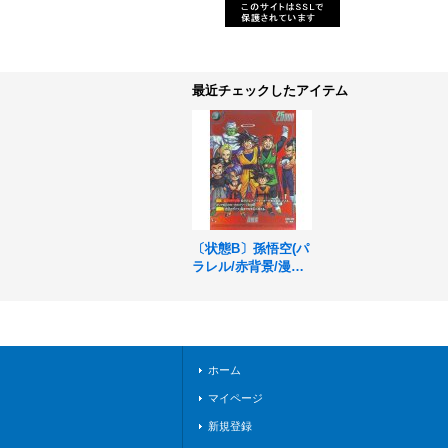
最近チェックしたアイテム
〔状態B〕孫悟空(パ
ラレル/赤背景/漫画
絵)【R☆】{FB05-09
9}
ホーム
マイページ
新規登録