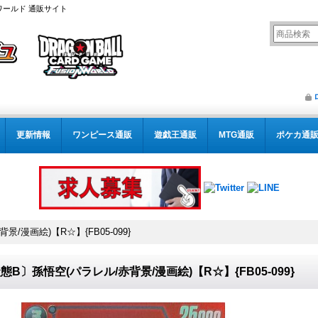
ワールド 通販サイト
更新情報
ワンピース通販
遊戯王通販
MTG通販
ポケカ通
/漫画絵)【R☆】{FB05-099}
態B〕孫悟空(パラレル/赤背景/漫画絵)【R☆】{FB05-099}