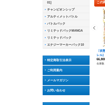
この
01]
チャンピオンシップ
アルティメットバトル
バトルパック
リミテッドパックMANGA
リミテッドパック
エナジーマーカーパック10
〔状態
レル)
0}
66,8
特定商取引法表示
在庫数 
ご利用案内
メールマガジン
お問い合わせ