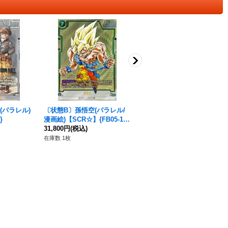
(パラレル)
〔状態B〕孫悟空(パラレル/
〔状態A-〕エナジーマーカー
}
漫画絵)【SCR☆】{FB05-119
(35巻表紙)【-】{E-83}
[SB01]}
31,800円
(税込)
15,800円
(税込)
在庫数 1枚
在庫数 3枚