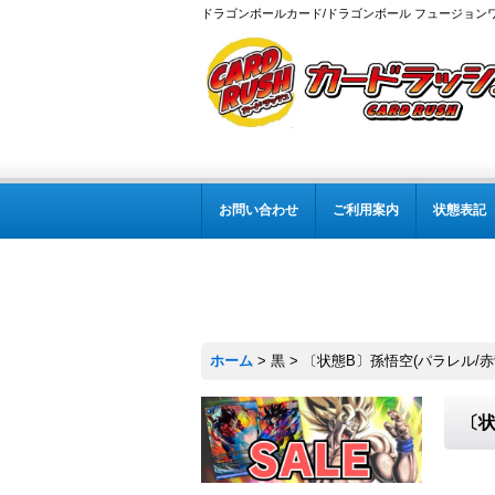
ドラゴンボールカード/ドラゴンボール フュージョン
お問い合わせ
ご利用案内
状態表記
ホーム
>
黒
>
〔状態B〕孫悟空(パラレル/赤背景
〔状