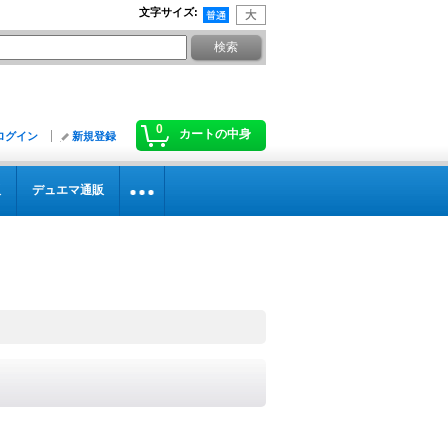
文字サイズ
:
0
カートの中身
ログイン
新規登録
販
デュエマ通販