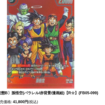
態B〕孫悟空(パラレル/赤背景/漫画絵)【R☆】{FB05-099}
売価格
:
41,800円
(税込)