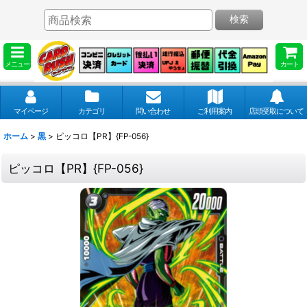
検索
メニュー
カート
マイページ
カテゴリ
問い合わせ
ご利用案内
店頭受取について
ホーム
>
黒
>
ピッコロ【PR】{FP-056}
ピッコロ【PR】{FP-056}