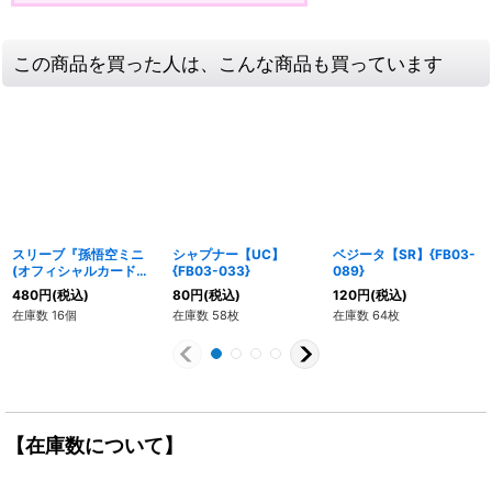
この商品を買った人は、こんな商品も買っています
スリーブ『孫悟空ミニ
シャプナー【UC】
ベジータ【SR】{FB03-
(オフィシャルカードス
{FB03-033}
089}
リーブ)』64枚【サプラ
480
円
(税込)
80
円
(税込)
120
円
(税込)
イ】{-}
在庫数 16個
在庫数 58枚
在庫数 64枚
【在庫数について】