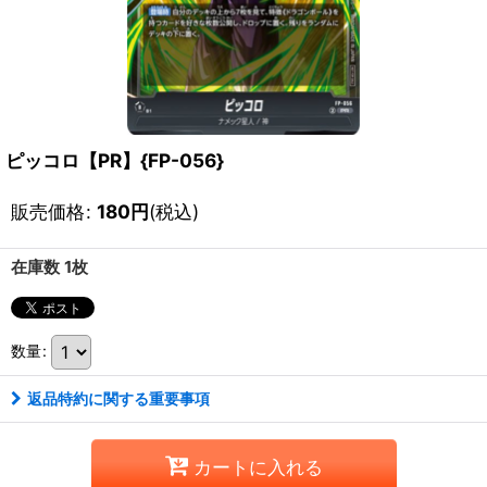
ピッコロ【PR】{FP-056}
販売価格
:
180
円
(税込)
在庫数 1枚
数量
:
返品特約に関する重要事項
カートに入れる