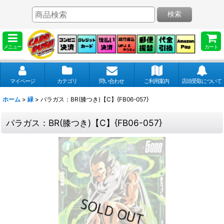
検索
メニュー
カート
マイページ
カテゴリ
問い合わせ
ご利用案内
店頭受取について
ホーム
>
緑
>
パラガス：BR(膝つき)【C】{FB06-057}
パラガス：BR(膝つき)【C】{FB06-057}