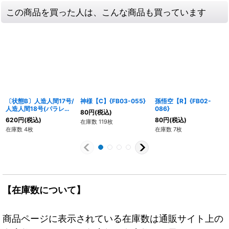
この商品を買った人は、こんな商品も買っています
〔状態B〕人造人間17号/
神様【C】{FB03-055}
孫悟空【R】{FB02-
人造人間18号(パラレル)
086}
80
円
(税込)
【SR☆】{FB01-078}
620
円
(税込)
80
円
(税込)
在庫数 119枚
在庫数 4枚
在庫数 7枚
【在庫数について】
商品ページに表示されている在庫数は通販サイト上の