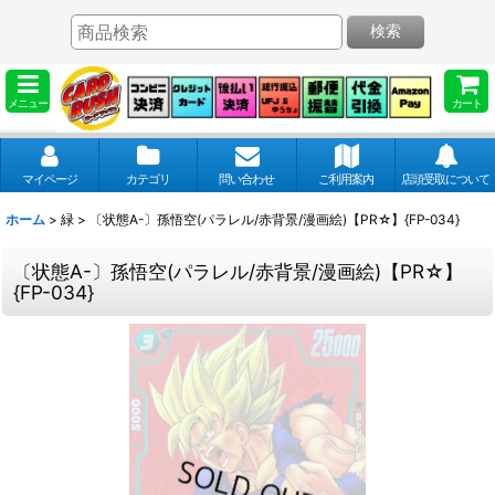
検索
メニュー
カート
マイページ
カテゴリ
問い合わせ
ご利用案内
店頭受取について
ホーム
>
緑
>
〔状態A-〕孫悟空(パラレル/赤背景/漫画絵)【PR☆】{FP-034}
〔状態A-〕孫悟空(パラレル/赤背景/漫画絵)【PR☆】
{FP-034}