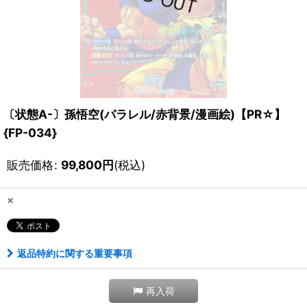
〔状態A-〕孫悟空(パラレル/赤背景/漫画絵)【PR☆】
{FP-034}
販売価格
:
99,800
円
(税込)
×
返品特約に関する重要事項
再入荷