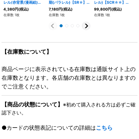
レル/赤背景/漫画絵)
期(パラレル)【SR☆】
レル)【SCR☆☆】
【SR☆】{SB02-053}
{FB08-106}
{FB01-139}
4,380
円
(税込)
7,180
円
(税込)
99,800
円
(税込)
在庫数 1枚
在庫数 1枚
在庫数 1枚
【在庫数について】
商品ページに表示されている在庫数は通販サイト上の
在庫数となります。各店舗の在庫数とは異なりますの
でご注意ください。
【商品の状態について】
※初めて購入される方は必ずご確
認下さい。
●カードの状態表記についての詳細は
こちら