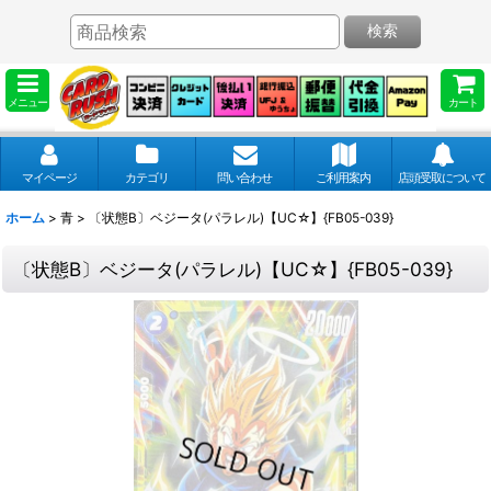
検索
メニュー
カート
マイページ
カテゴリ
問い合わせ
ご利用案内
店頭受取について
ホーム
>
青
>
〔状態B〕ベジータ(パラレル)【UC☆】{FB05-039}
〔状態B〕ベジータ(パラレル)【UC☆】{FB05-039}