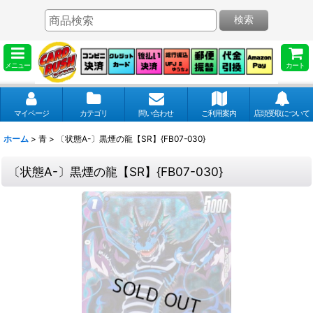
検索
メニュー
カート
マイページ
カテゴリ
問い合わせ
ご利用案内
店頭受取について
ホーム
>
青
>
〔状態A-〕黒煙の龍【SR】{FB07-030}
〔状態A-〕黒煙の龍【SR】{FB07-030}