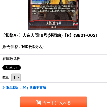
〔状態A-〕人造人間16号(漫画絵)【R】{SB01-002}
販売価格
:
160
円
(税込)
在庫数 2枚
数量
:
返品特約に関する重要事項
カートに入れる