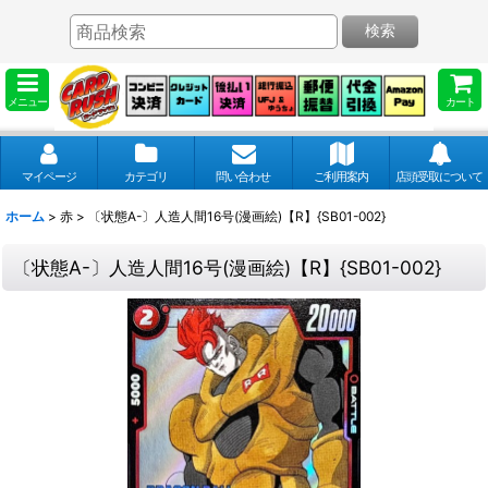
検索
メニュー
カート
マイページ
カテゴリ
問い合わせ
ご利用案内
店頭受取について
ホーム
>
赤
>
〔状態A-〕人造人間16号(漫画絵)【R】{SB01-002}
〔状態A-〕人造人間16号(漫画絵)【R】{SB01-002}