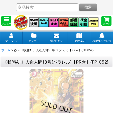
検索
メニュー
カート
マイページ
カテゴリ
問い合わせ
ご利用案内
店頭受取について
ホーム
>
赤
>
〔状態A-〕人造人間18号(パラレル)【PR☆】{FP-052}
〔状態A-〕人造人間18号(パラレル)【PR☆】{FP-052}