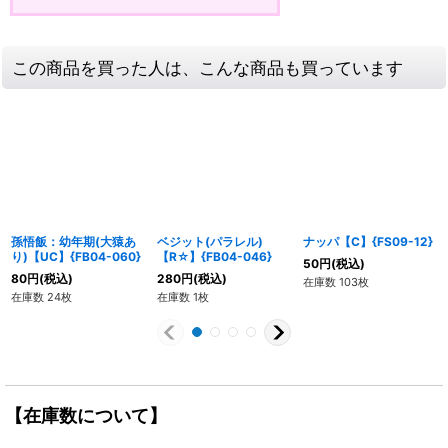
この商品を買った人は、こんな商品も買っています
孫悟飯：幼年期(大猿あ
ベジット(パラレル)
ナッパ【C】{FS09-12}
り)【UC】{FB04-060}
【R☆】{FB04-046}
50
円
(税込)
80
円
(税込)
280
円
(税込)
在庫数 103枚
在庫数 24枚
在庫数 1枚
【在庫数について】