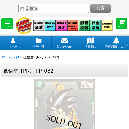
検索
メニュー
カート
マイページ
カテゴリ
問い合わせ
ご利用案内
店頭受取について
ホーム
>
緑
>
孫悟空【PR】{FP-062}
孫悟空【PR】{FP-062}