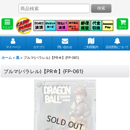
検索
メニュー
カート
マイページ
カテゴリ
問い合わせ
ご利用案内
店頭受取について
ホーム
>
黒
>
ブルマ(パラレル)【PR☆】{FP-061}
ブルマ(パラレル)【PR☆】{FP-061}