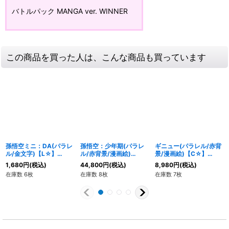
バトルパック MANGA ver. WINNER
この商品を買った人は、こんな商品も買っています
孫悟空ミニ：DA(パラレ
孫悟空：少年期(パラレ
ギニュー(パラレル/赤背
ル/金文字)【L☆】
ル/赤背景/漫画絵)
景/漫画絵)【C☆】
{FS06-01}
【R☆】{SB01-053}
{SB02-049}
1,680
円
(税込)
44,800
円
(税込)
8,980
円
(税込)
在庫数 6枚
在庫数 8枚
在庫数 7枚