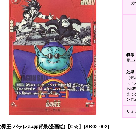
カ
特徴
界王
効果
【登
ス：
ら5
まで
ンダ
リミテ
界王(パラレル/赤背景/漫画絵)【C☆】{SB02-002}