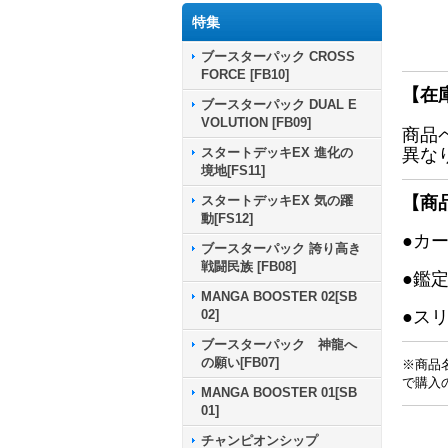
特集
ブースターパック CROSS
FORCE [FB10]
【在
ブースターパック DUAL E
VOLUTION [FB09]
商品
スタートデッキEX 進化の
異な
境地[FS11]
スタートデッキEX 気の躍
【商
動[FS12]
●カ
ブースターパック 誇り高き
戦闘民族 [FB08]
●鑑
MANGA BOOSTER 02[SB
02]
●ス
ブースターパック 神龍へ
の願い[FB07]
※商品
で購入
MANGA BOOSTER 01[SB
01]
チャンピオンシップ