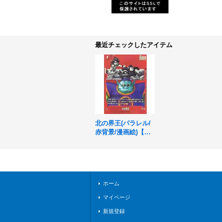
最近チェックしたアイテム
北の界王(パラレル/
赤背景/漫画絵)【C
☆】{SB02-002}
ホーム
マイページ
新規登録