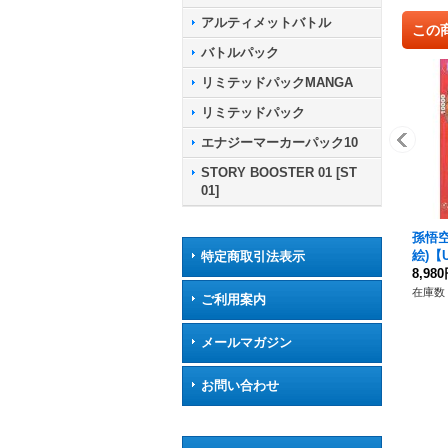
アルティメットバトル
この
バトルパック
リミテッドパックMANGA
リミテッドパック
エナジーマーカーパック10
STORY BOOSTER 01 [ST
01]
孫悟空
絵)【U
特定商取引法表示
8,98
在庫数 
ご利用案内
メールマガジン
お問い合わせ