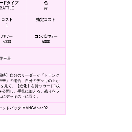
ードタイプ
色
BATTLE
赤
コスト
指定コスト
1
-
パワー
コンボパワー
5000
5000
/界王星
場時】自分のリーダーが「トランク
未来」の場合、自分のデッキの上か
枚を見て、【進化】を持つカード1枚
を公開し、手札に加える。残りをラ
ムにデッキの下に置く。
ッドパック MANGA ver.02