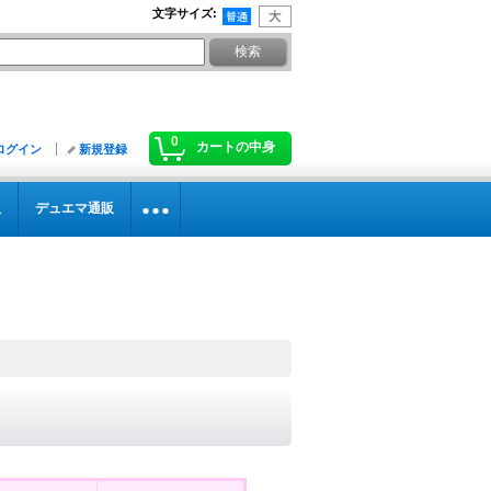
文字サイズ
:
0
カートの中身
ログイン
新規登録
販
デュエマ通販