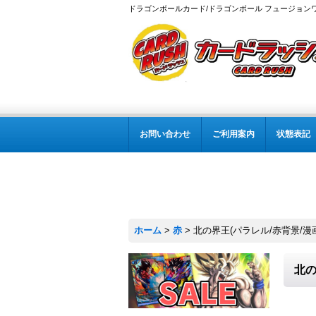
ドラゴンボールカード/ドラゴンボール フュージョン
お問い合わせ
ご利用案内
状態表記
ホーム
>
赤
>
北の界王(パラレル/赤背景/漫画絵
北の