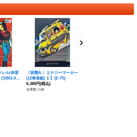
ラレル/赤背
〔状態A-〕エナジーマーカー
魔人ブウ(パラレル/赤背景/漫
SB01-00
(12巻表紙)【-】{E-75}
画絵)【R☆】{SB01-033}
6,380円
(税込)
7,480円
(税込)
在庫数 11枚
在庫数 3枚