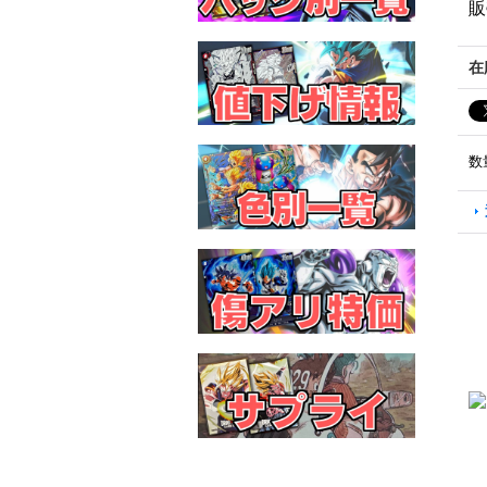
販
在
数