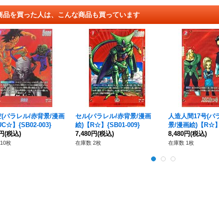
商品を買った人は、こんな商品も買っています
(パラレル/赤背景/漫画
セル(パラレル/赤背景/漫画
人造人間17号(パ
C☆】{SB02-003}
絵)【R☆】{SB01-009}
景/漫画絵)【R☆】{
0円
(税込)
7,480円
(税込)
3}
8,480円
(税込)
10枚
在庫数 2枚
在庫数 1枚