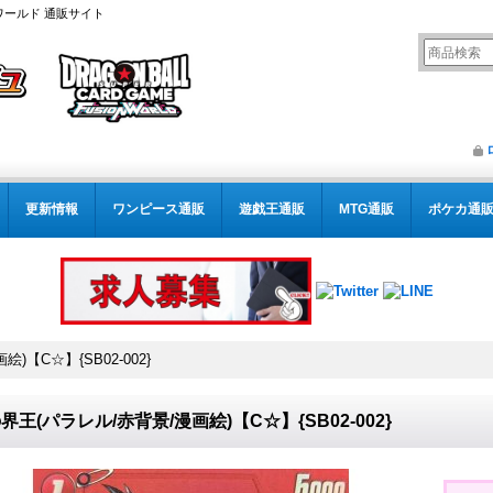
ワールド 通販サイト
更新情報
ワンピース通販
遊戯王通販
MTG通販
ポケカ通
)【C☆】{SB02-002}
界王(パラレル/赤背景/漫画絵)【C☆】{SB02-002}