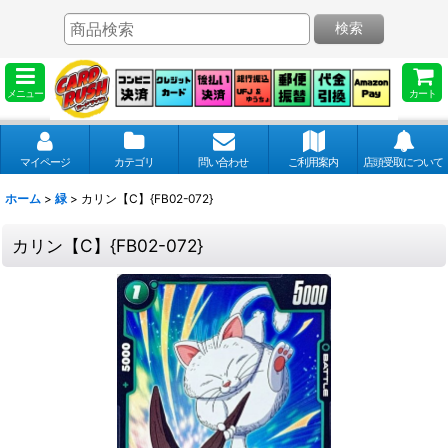
検索
メニュー
カート
マイページ
カテゴリ
問い合わせ
ご利用案内
店頭受取について
ホーム
>
緑
>
カリン【C】{FB02-072}
カリン【C】{FB02-072}