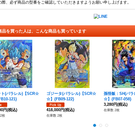
の際、必ず商品の型番をご確認していただきますようお願い申し上げます。
商品を買った人は、こんな商品も買っています
ト(パラレル)【SCR☆
ゴジータ(パラレル)【SCR☆
孫悟飯：SH(パラ
B10-121}
☆】{FB09-122}
☆】{FB07-058}
3,280円
(税込)
000円
(税込)
418,000円
(税込)
在庫数 2枚
2枚
在庫数 2枚