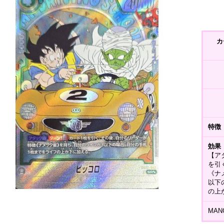
カ
特徴
効果
【ア
を引
《ナ
以下
の上
MANG