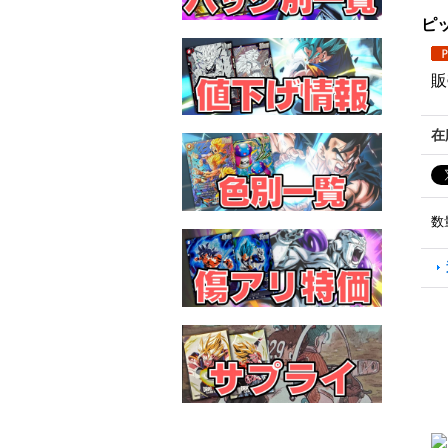
ピッ
販
在
数