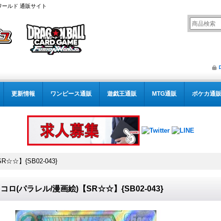
ワールド 通販サイト
更新情報
ワンピース通販
遊戯王通販
MTG通販
ポケカ通
☆】{SB02-043}
コロ(パラレル/漫画絵)【SR☆☆】{SB02-043}