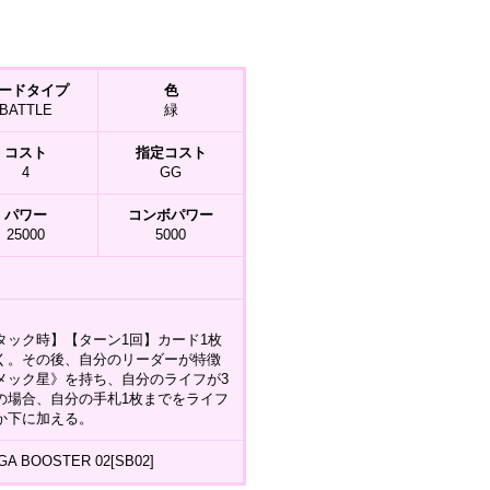
ードタイプ
色
BATTLE
緑
コスト
指定コスト
4
GG
パワー
コンボパワー
25000
5000
タック時】【ターン1回】カード1枚
く。その後、自分のリーダーが特徴
メック星》を持ち、自分のライフが3
の場合、自分の手札1枚までをライフ
か下に加える。
A BOOSTER 02[SB02]