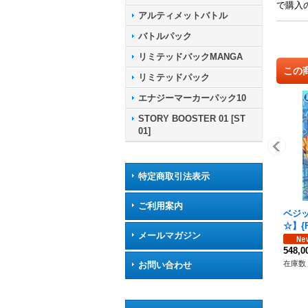
で購入
アルティメットバトル
バトルパック
リミテッドパックMANGA
この
リミテッドパック
エナジーマーカーパック10
STORY BOOSTER 01 [ST
01]
特定商取引法表示
ご利用案内
ベジッ
☆】{F
メールマガジン
548,
在庫数 
お問い合わせ