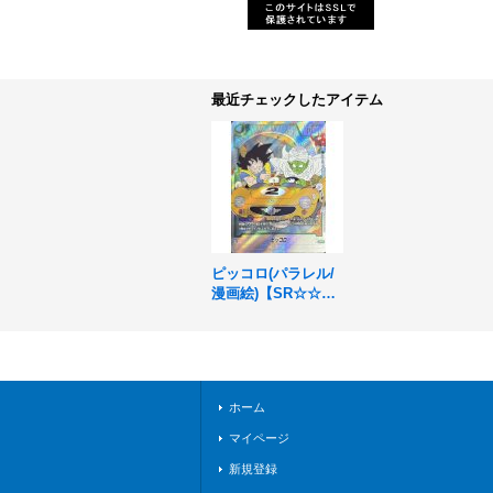
最近チェックしたアイテム
ピッコロ(パラレル/
漫画絵)【SR☆☆】
{SB02-043}
ホーム
マイページ
新規登録