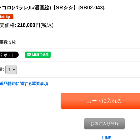
コロ(パラレル/漫画絵)【SR☆☆】{SB02-043}
売価格
:
218,000円
(税込)
庫数 3枚
量
:
返品特約に関する重要事項
お気に入り登録