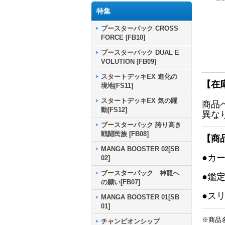
特集
ブースターパック CROSS
FORCE [FB10]
ブースターパック DUAL E
VOLUTION [FB09]
スタートデッキEX 進化の
【在
境地[FS11]
スタートデッキEX 気の躍
商品
動[FS12]
異な
ブースターパック 誇り高き
戦闘民族 [FB08]
【商
MANGA BOOSTER 02[SB
●カ
02]
ブースターパック 神龍へ
●鑑
の願い[FB07]
●ス
MANGA BOOSTER 01[SB
01]
※商品
チャンピオンシップ