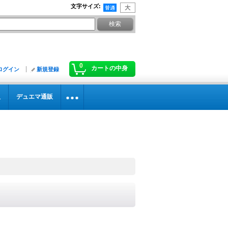
文字サイズ
:
0
カートの中身
ログイン
新規登録
販
デュエマ通販