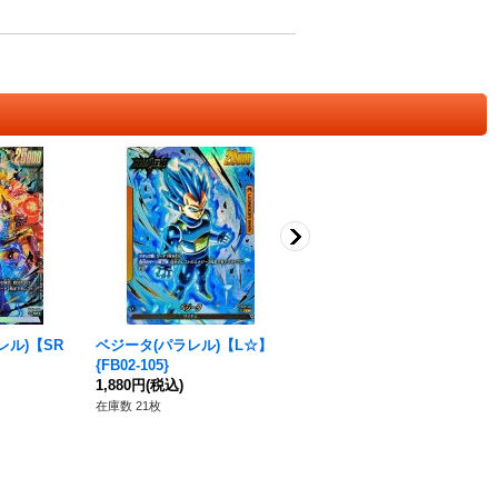
レル)【SR
ベジータ(パラレル)【L☆】
孫悟空(パラレル/フレーム有)
{FB02-105}
【SCR☆】{FB04-129}
1,880円
(税込)
11,800円
(税込)
在庫数 21枚
在庫数 6枚