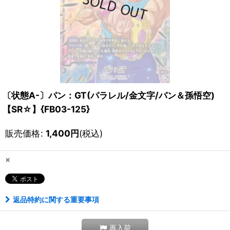
〔状態A-〕パン：GT(パラレル/金文字/パン＆孫悟空)
【SR☆】{FB03-125}
販売価格
:
1,400
円
(税込)
×
返品特約に関する重要事項
再入荷