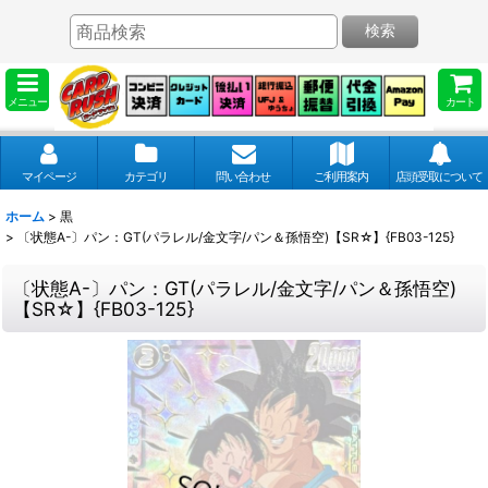
検索
メニュー
カート
マイページ
カテゴリ
問い合わせ
ご利用案内
店頭受取について
ホーム
>
黒
>
〔状態A-〕パン：GT(パラレル/金文字/パン＆孫悟空)【SR☆】{FB03-125}
〔状態A-〕パン：GT(パラレル/金文字/パン＆孫悟空)
【SR☆】{FB03-125}