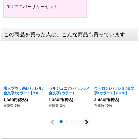
1st アニバーサリーセット
この商品を買った人は、こんな商品も買っています
魔人ブウ：悪(パラレル/
セルジュニア(パラレル/
ウーロン(パラレル/金文
金文字/カラー)【R☆】
金文字/カラー)
字/カラー)【UC☆】
{SB01-034}
【UC☆】{SB01-013}
{SB01-047}
1,380
円
(税込)
1,380
円
(税込)
3,480
円
(税込)
在庫数 6枚
在庫数 2枚
在庫数 10枚