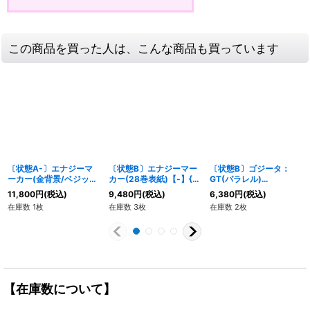
この商品を買った人は、こんな商品も買っています
〔状態A-〕エナジーマ
〔状態B〕エナジーマー
〔状態B〕ゴジータ：
ーカー(金背景/ベジッ
カー(28巻表紙)【-】{E-
GT(パラレル)
ト)【-】{E-02}
58}
【SCR☆】{FB09-123}
11,800
円
(税込)
9,480
円
(税込)
6,380
円
(税込)
在庫数 1枚
在庫数 3枚
在庫数 2枚
【在庫数について】