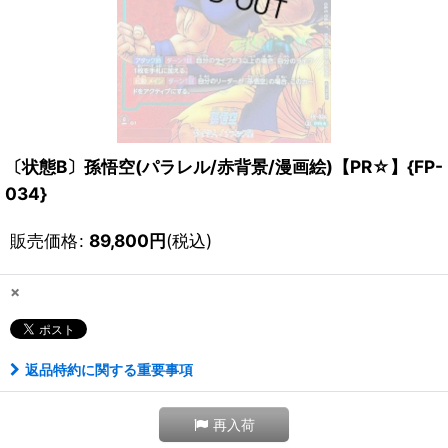
〔状態B〕孫悟空(パラレル/赤背景/漫画絵)【PR☆】{FP-
034}
販売価格
:
89,800
円
(税込)
×
返品特約に関する重要事項
再入荷