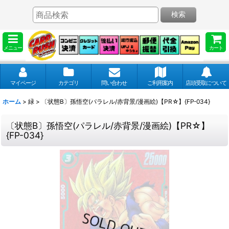
検索
メニュー
カート
マイページ
カテゴリ
問い合わせ
ご利用案内
店頭受取について
ホーム
>
緑
>
〔状態B〕孫悟空(パラレル/赤背景/漫画絵)【PR☆】{FP-034}
〔状態B〕孫悟空(パラレル/赤背景/漫画絵)【PR☆】
{FP-034}