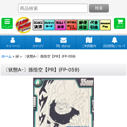
検索
メニュー
カート
マイページ
カテゴリ
問い合わせ
ご利用案内
店頭受取について
ホーム
>
緑
>
〔状態A-〕孫悟空【PR】{FP-059}
〔状態A-〕孫悟空【PR】{FP-059}