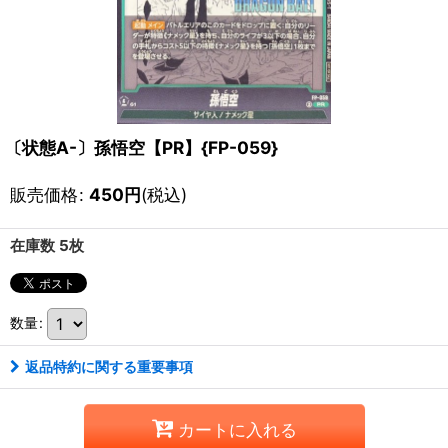
〔状態A-〕孫悟空【PR】{FP-059}
販売価格
:
450
円
(税込)
在庫数 5枚
数量
:
返品特約に関する重要事項
カートに入れる