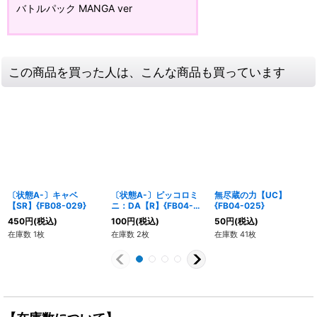
バトルパック MANGA ver
この商品を買った人は、こんな商品も買っています
〔状態A-〕キャベ
〔状態A-〕ピッコロミ
無尽蔵の力【UC】
【SR】{FB08-029}
ニ：DA【R】{FB04-
{FB04-025}
067}
450
円
(税込)
100
円
(税込)
50
円
(税込)
在庫数 1枚
在庫数 2枚
在庫数 41枚