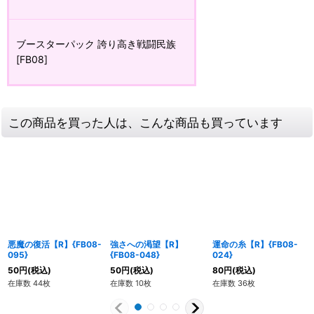
ブースターパック 誇り高き戦闘民族
[FB08]
この商品を買った人は、こんな商品も買っています
悪魔の復活【R】{FB08-
強さへの渇望【R】
運命の糸【R】{FB08-
095}
{FB08-048}
024}
50
円
(税込)
50
円
(税込)
80
円
(税込)
在庫数 44枚
在庫数 10枚
在庫数 36枚