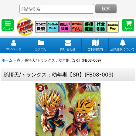
検索
メニュー
カート
マイページ
カテゴリ
問い合わせ
ご利用案内
店頭受取について
ホーム
>
赤
>
孫悟天/トランクス：幼年期【SR】{FB08-009}
孫悟天/トランクス：幼年期【SR】{FB08-009}