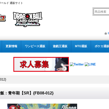
ワールド 通販サイト
更新情報
ワンピース通販
遊戯王通販
MTG通販
ポケカ通
12}
飯：青年期【SR】{FB08-012}