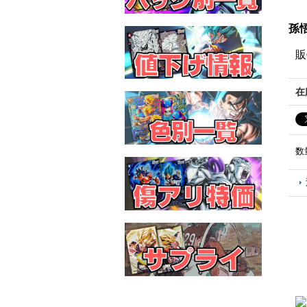
孫悟
販
在
数