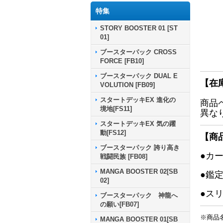
特集
STORY BOOSTER 01 [ST
01]
ブースターパック CROSS
FORCE [FB10]
ブースターパック DUAL E
【在
VOLUTION [FB09]
スタートデッキEX 進化の
商品
境地[FS11]
異な
スタートデッキEX 気の躍
動[FS12]
【商
ブースターパック 誇り高き
●カ
戦闘民族 [FB08]
MANGA BOOSTER 02[SB
●鑑
02]
●ス
ブースターパック 神龍へ
の願い[FB07]
※商品
MANGA BOOSTER 01[SB