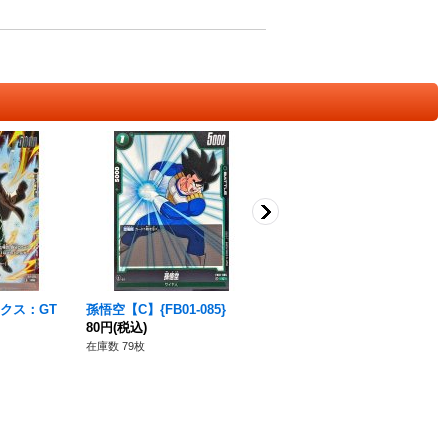
クス：GT
孫悟空【C】{FB01-085}
孫悟飯：青年期【R】{FB08-
80円
(税込)
011}
120円
(税込)
在庫数 79枚
在庫数 35枚