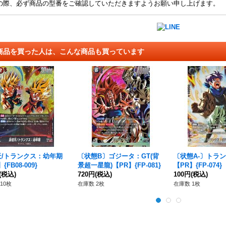
の際、必ず商品の型番をご確認していただきますようお願い申し上げます。
商品を買った人は、こんな商品も買っています
天/トランクス：幼年期
〔状態B〕ゴジータ：GT(背
〔状態A-〕トラン
{FB08-009}
景超一星龍)【PR】{FP-081}
【PR】{FP-074}
(税込)
720円
(税込)
100円
(税込)
10枚
在庫数 2枚
在庫数 1枚