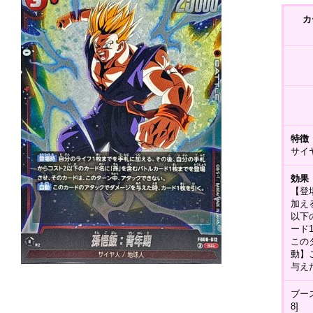
カ
特徴
サイ
効果
【登
加え
以下
ード
この
動】
与え
ブー
8]