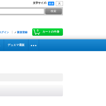
文字サイズ
:
0
カートの中身
ログイン
新規登録
販
デュエマ通販