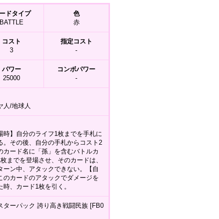
ードタイプ
色
BATTLE
赤
コスト
指定コスト
3
-
パワー
コンボパワー
25000
-
ヤ人/地球人
場時】自分のライフ1枚までを手札に
る。その後、自分の手札からコスト2
のカード名に「孫」を含むバトルカ
1枚までを登場させ、そのカードは、
ターン中、アタックできない。【自
このカードのアタックでダメージを
た時、カード1枚を引く。
スターパック 誇り高き戦闘民族 [FB0