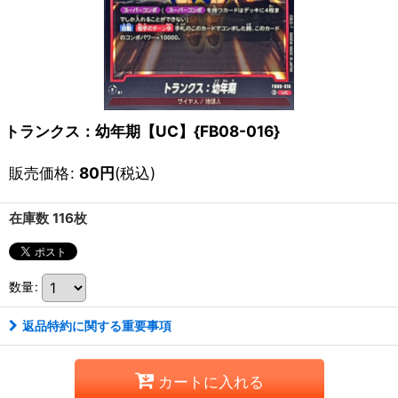
トランクス：幼年期【UC】{FB08-016}
販売価格
:
80
円
(税込)
在庫数 116枚
数量
:
返品特約に関する重要事項
カートに入れる