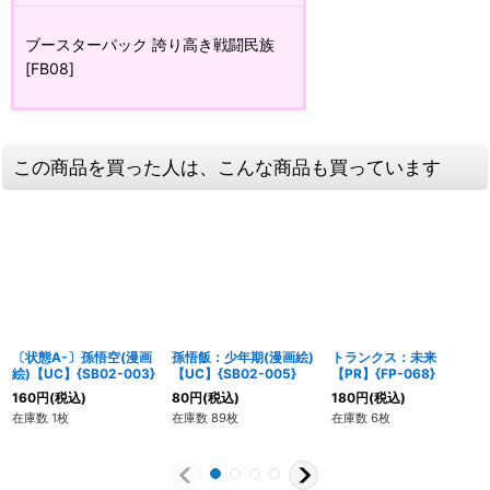
ブースターパック 誇り高き戦闘民族
[FB08]
この商品を買った人は、こんな商品も買っています
〔状態A-〕孫悟空(漫画
孫悟飯：少年期(漫画絵)
トランクス：未来
絵)【UC】{SB02-003}
【UC】{SB02-005}
【PR】{FP-068}
160
円
(税込)
80
円
(税込)
180
円
(税込)
在庫数 1枚
在庫数 89枚
在庫数 6枚