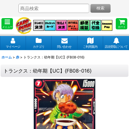
検索
メニュー
カート
マイページ
カテゴリ
問い合わせ
ご利用案内
店頭受取について
ホーム
>
赤
>
トランクス：幼年期【UC】{FB08-016}
トランクス：幼年期【UC】{FB08-016}