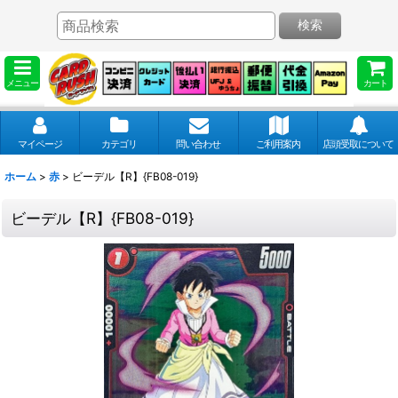
検索
メニュー
カート
マイページ
カテゴリ
問い合わせ
ご利用案内
店頭受取について
ホーム
>
赤
>
ビーデル【R】{FB08-019}
ビーデル【R】{FB08-019}