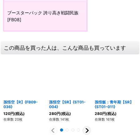
ブースターパック 誇り高き戦闘民族
[FB08]
この商品を買った人は、こんな商品も買っています
孫悟空【R】{FB09-
孫悟空【SR】{ST01-
孫悟飯：青年期【SR】
036}
004}
{ST01-011}
120
円
(税込)
280
円
(税込)
280
円
(税込)
在庫数 20枚
在庫数 141枚
在庫数 161枚