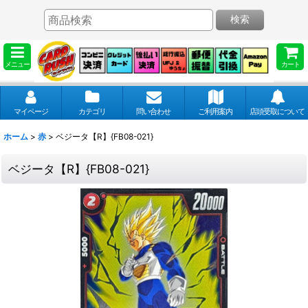
検索
メニュー
カート
マイページ
カテゴリ
問い合わせ
ご利用案内
店頭受取について
ホーム
>
赤
>
ベジータ【R】{FB08-021}
ベジータ【R】{FB08-021}