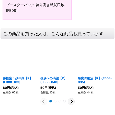
ブースターパック 誇り高き戦闘民族
[FB08]
この商品を買った人は、こんな商品も買っています
孫悟空：少年期【R】
強さへの渇望【R】
悪魔の復活【R】{FB08-
{FB08-103}
{FB08-048}
095}
80
円
(税込)
50
円
(税込)
50
円
(税込)
在庫数 62枚
在庫数 10枚
在庫数 44枚