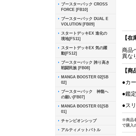
ブースターパック CROSS
FORCE [FB10]
ブースターパック DUAL E
VOLUTION [FB09]
スタートデッキEX 進化の
【在
境地[FS11]
スタートデッキEX 気の躍
商品
動[FS12]
異な
ブースターパック 誇り高き
戦闘民族 [FB08]
【商
MANGA BOOSTER 02[SB
●カ
02]
ブースターパック 神龍へ
●鑑
の願い[FB07]
●ス
MANGA BOOSTER 01[SB
01]
※商品
チャンピオンシップ
で購入
アルティメットバトル