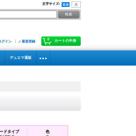
文字サイズ
:
0
カートの中身
ログイン
新規登録
販
デュエマ通販
ードタイプ
色