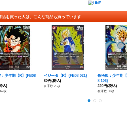
商品を買った人は、こんな商品も買っています
：少年期【R】{FB08-
ベジータ【R】{FB08-021}
孫悟飯：少年期【S
80円
(税込)
8-106}
税込)
220円
(税込)
在庫数 29枚
62枚
在庫数 30枚