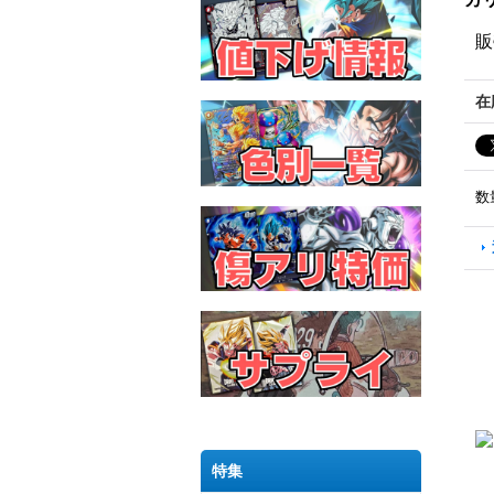
販
在
数
特集