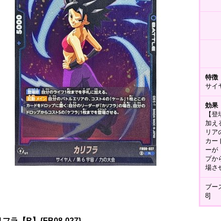
特徴
サイ
効果
【登
加え
リア
カー
ーが
プか
場さ
ブー
8]
フラ【R】{FB08-027}