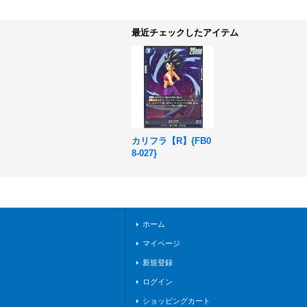
最近チェックしたアイテム
カリフラ【R】{FB0
8-027}
ホーム
マイページ
新規登録
ログイン
ショッピングカート