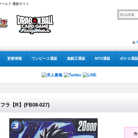
ワールド 通販サイト
更新情報
ワンピース通販
遊戯王通販
MTG通販
ポケカ通
フラ【R】{FB08-027}
カ