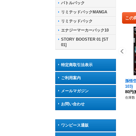
バトルパック
リミテッドパックMANGA
この
リミテッドパック
エナジーマーカーパック10
STORY BOOSTER 01 [ST
01]
特定商取引法表示
ご利用案内
孫悟空
103}
メールマガジン
80円
(
在庫数 
お問い合わせ
ワンピース通販