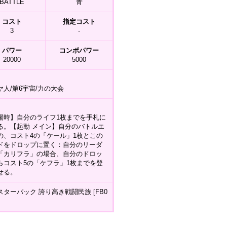
BATTLE
青
コスト
指定コスト
3
-
パワー
コンボパワー
20000
5000
ヤ人/第6宇宙/力の大会
場時】自分のライフ1枚までを手札に
る。【起動 メイン】自分のバトルエ
の、コスト4の「ケール」1枚とこの
ドをドロップに置く：自分のリーダ
「カリフラ」の場合、自分のドロッ
らコスト5の「ケフラ」1枚までを登
せる。
スターパック 誇り高き戦闘民族 [FB0