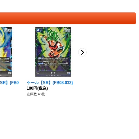
R】{FB0
ケール【SR】{FB08-032}
運命の糸【R】{FB08-024}
180円
(税込)
80円
(税込)
在庫数 48枚
在庫数 36枚