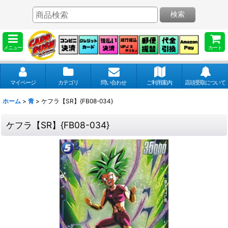
検索
メニュー
カート
マイページ
カテゴリ
問い合わせ
ご利用案内
店頭受取について
ホーム
>
青
>
ケフラ【SR】{FB08-034}
ケフラ【SR】{FB08-034}