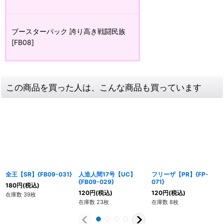
ブースターパック 誇り高き戦闘民族
[FB08]
この商品を買った人は、こんな商品も買っています
全王【SR】{FB09-031}
人造人間17号【UC】
フリーザ【PR】{FP-
{FB09-029}
071}
180
円
(税込)
120
円
(税込)
120
円
(税込)
在庫数 39枚
在庫数 23枚
在庫数 8枚