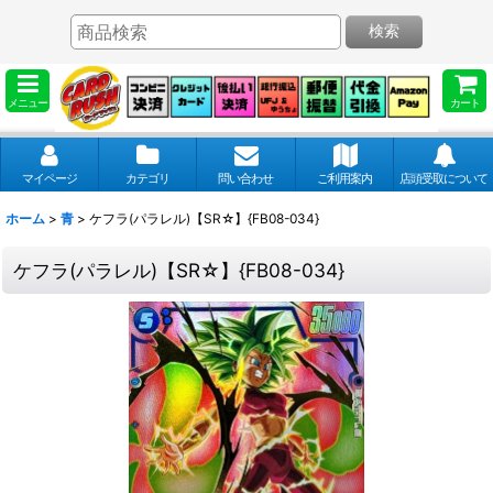
検索
メニュー
カート
マイページ
カテゴリ
問い合わせ
ご利用案内
店頭受取について
ホーム
>
青
>
ケフラ(パラレル)【SR☆】{FB08-034}
ケフラ(パラレル)【SR☆】{FB08-034}