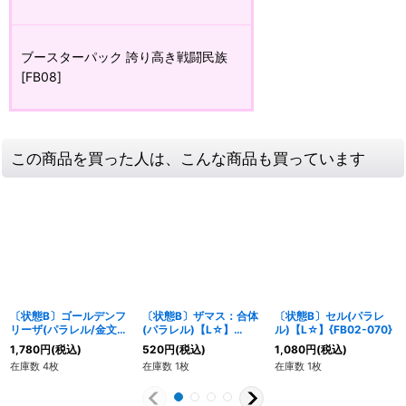
ブースターパック 誇り高き戦闘民族
[FB08]
この商品を買った人は、こんな商品も買っています
〔状態B〕ゴールデンフ
〔状態B〕ザマス：合体
〔状態B〕セル(パラレ
リーザ(パラレル/金文
(パラレル)【L☆】
ル)【L☆】{FB02-070}
字)【SR☆】{FS10-03}
{FB02-036}
1,780
円
(税込)
520
円
(税込)
1,080
円
(税込)
在庫数 4枚
在庫数 1枚
在庫数 1枚