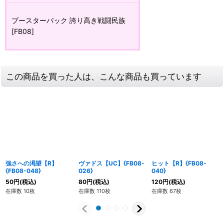
ブースターパック 誇り高き戦闘民族
[FB08]
この商品を買った人は、こんな商品も買っています
強さへの渇望【R】
ヴァドス【UC】{FB08-
ヒット【R】{FB08-
{FB08-048}
026}
040}
50
円
(税込)
80
円
(税込)
120
円
(税込)
在庫数 10枚
在庫数 110枚
在庫数 67枚