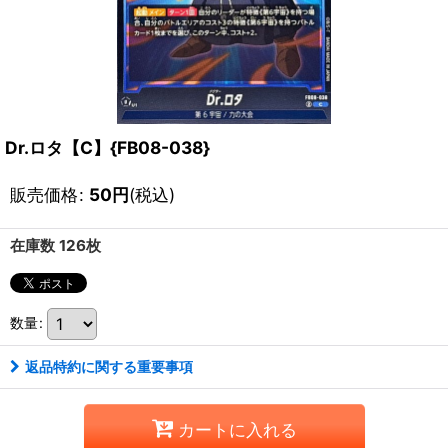
Dr.ロタ【C】{FB08-038}
販売価格
:
50
円
(税込)
在庫数 126枚
数量
:
返品特約に関する重要事項
カートに入れる