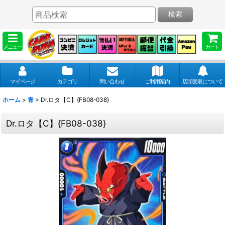
検索
メニュー
カート
マイページ
カテゴリ
問い合わせ
ご利用案内
店頭受取について
ホーム
>
青
>
Dr.ロタ【C】{FB08-038}
Dr.ロタ【C】{FB08-038}