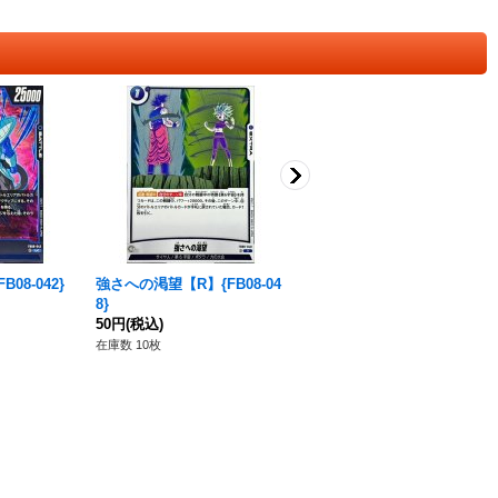
08-042}
強さへの渇望【R】{FB08-04
ケール【C】{FB08-030}
8}
50円
(税込)
50円
(税込)
在庫数 61枚
在庫数 10枚