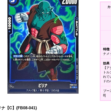
カ
特徴
ナメ
効果
【ア
トル
れて
ドのパ
ブー
8]
ナ【C】{FB08-041}