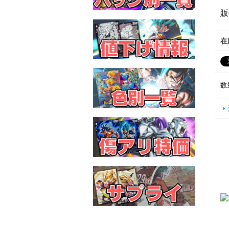
販
在
数