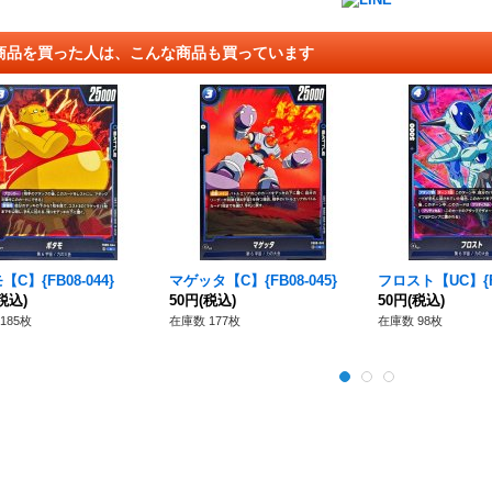
商品を買った人は、こんな商品も買っています
C】{FB08-044}
マゲッタ【C】{FB08-045}
フロスト【UC】{FB
税込)
50円
(税込)
50円
(税込)
185枚
在庫数 177枚
在庫数 98枚