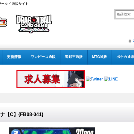
ワールド 通販サイト
更新情報
ワンピース通販
遊戯王通販
MTG通販
ポケカ通
ナ【C】{FB08-041}