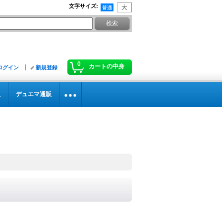
文字サイズ
:
0
カートの中身
ログイン
新規登録
販
デュエマ通販