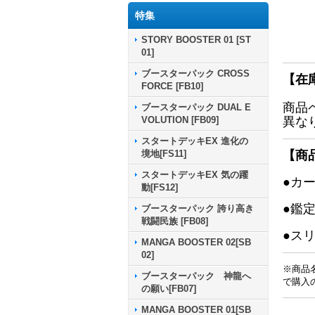
特集
STORY BOOSTER 01 [ST
01]
ブースターパック CROSS
【在
FORCE [FB10]
商品
ブースターパック DUAL E
VOLUTION [FB09]
異な
スタートデッキEX 進化の
境地[FS11]
【商
スタートデッキEX 気の躍
●カ
動[FS12]
●鑑
ブースターパック 誇り高き
戦闘民族 [FB08]
●ス
MANGA BOOSTER 02[SB
02]
※商品
ブースターパック 神龍へ
で購入
の願い[FB07]
MANGA BOOSTER 01[SB