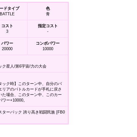
ードタイプ
色
BATTLE
青
コスト
指定コスト
3
-
パワー
コンボパワー
20000
10000
ック星人/第6宇宙/力の大会
タック時】このターン中、自分のバ
エリアのバトルカードが手札に戻さ
いた場合、このターン中、このカー
ワー+10000。
スターパック 誇り高き戦闘民族 [FB0