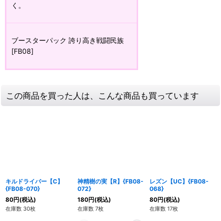
く。
ブースターパック 誇り高き戦闘民族
[FB08]
この商品を買った人は、こんな商品も買っています
キルドライバー【C】
神精樹の実【R】{FB08-
レズン【UC】{FB08-
{FB08-070}
072}
068}
80
円
(税込)
180
円
(税込)
80
円
(税込)
在庫数 30枚
在庫数 7枚
在庫数 17枚