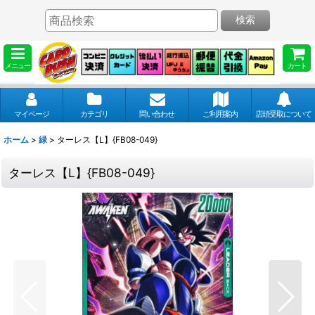
検索
メニュー
カート
マイページ
カテゴリ
問い合わせ
ご利用案内
店頭受取について
ホーム
>
緑
>
ターレス【L】{FB08-049}
ターレス【L】{FB08-049}