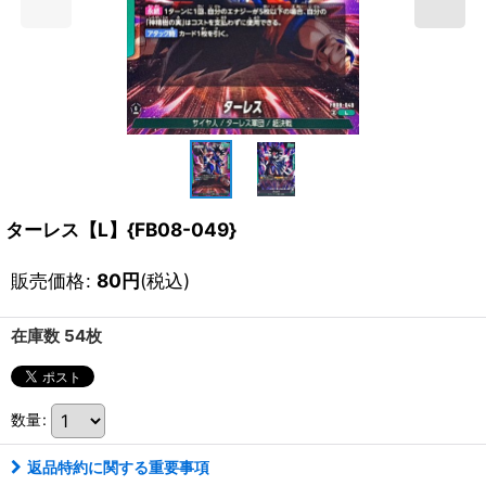
ターレス【L】{FB08-049}
販売価格
:
80
円
(税込)
在庫数 54枚
数量
:
返品特約に関する重要事項