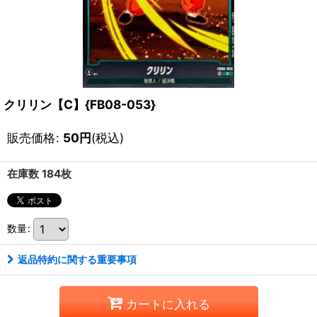
クリリン【C】{FB08-053}
販売価格
:
50
円
(税込)
在庫数 184枚
数量
:
返品特約に関する重要事項
カートに入れる