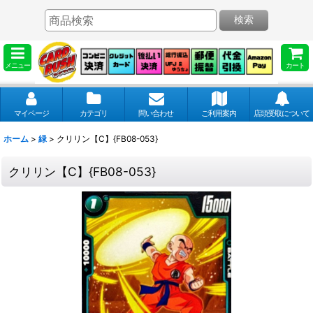
検索
メニュー
カート
マイページ
カテゴリ
問い合わせ
ご利用案内
店頭受取について
ホーム
>
緑
>
クリリン【C】{FB08-053}
クリリン【C】{FB08-053}